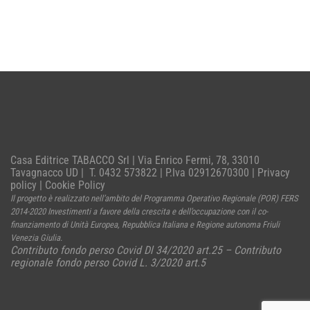
Casa Editrice TABACCO Srl | Via Enrico Fermi, 78, 33010
Tavagnacco UD | T. 0432 573822 | P.Iva 02912670300 |
Privacy
policy
|
Cookie Policy
Il progetto è realizzato nell’ambito del Programma Operativo Regionale (POR) FERS
2014-2020 Investimenti a favore della crescita e dell’occupazione con il co-
finanziamento di Unità Europea, Repubblica Italiana e Regione autonoma Friuli
Venezia Giulia.
Contributo fondo perso Covid Dl 34/2020 art.25 – Contributo
regionale fondo perso Covid L. 3/2020 art.5