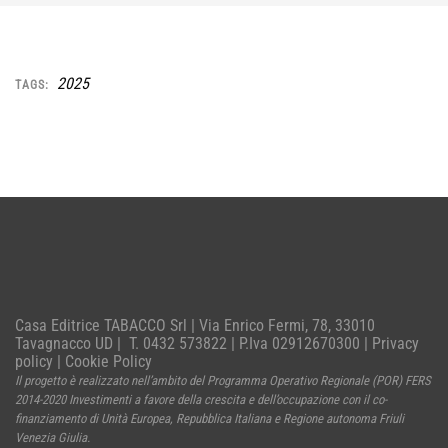
2025
TAGS:
Casa Editrice TABACCO Srl | Via Enrico Fermi, 78, 33010
Tavagnacco UD | T. 0432 573822 | P.Iva 02912670300 |
Privacy
policy
|
Cookie Policy
Il progetto è realizzato nell’ambito del Programma Operativo Regionale (POR) FERS
2014-2020 Investimenti a favore della crescita e dell’occupazione con il co-
finanziamento di Unità Europea, Repubblica Italiana e Regione autonoma Friuli
Venezia Giulia.