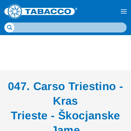
047. Carso Triestino -
Kras
Trieste - Škocjanske
Jame