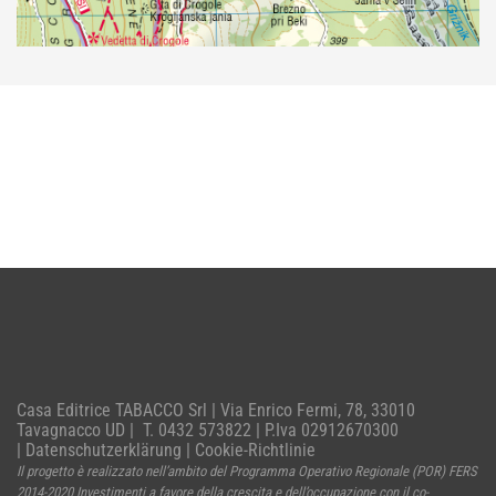
Casa Editrice TABACCO Srl | Via Enrico Fermi, 78, 33010
Tavagnacco UD | T. 0432 573822 | P.Iva 02912670300
|
Datenschutzerklärung
|
Cookie-Richtlinie
Il progetto è realizzato nell’ambito del Programma Operativo Regionale (POR) FERS
2014-2020 Investimenti a favore della crescita e dell’occupazione con il co-