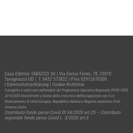
Casa Editrice TABACCO Srl | Via Enrico Fermi, 78, 33010
Tavagnacco UD | T. 0432 573822 | P.Iva 02912670300
|
Datenschutzerklärung
|
Cookie-Richtlinie
Il progetto è realizzato nell’ambito del Programma Operativo Regionale (POR) FERS
2014-2020 Investimenti a favore della crescita e dell’occupazione con il co-
finanziamento di Unità Europea, Repubblica Italiana e Regione autonoma Friuli
Venezia Giulia.
Contributo fondo perso Covid Dl 34/2020 art.25 – Contributo
regionale fondo perso Covid L. 3/2020 art.5